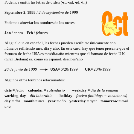
Podemos omitir las letras de orden (-st, -nd, -rd, -th)
September 2, 1999
/
2 de septiembre de 1999
Podemos abreviar los nombres de los meses:
Jan
/
enero
Feb
/
febrero
....
Al igual que en español, las fechas pueden escribirse únicamente con
números refiriendo mes, día y año. En este caso, hay que tener presente que el
formato de fecha USA es mes/día/año mientras que el formato de fecha U.K.
(Gran Bretaña) es, como en español, día/mes/año
20 de junio de 1999
USA
= 6/20/1999
UK
= 20/6/1999
Algunos otros términos relacionados:
date
=
fecha
calendar
=
calendario
weekday
=
día de la semana
working-day
=
día laborable
holiday
=
festivo (holidays = vacaciones)
day
=
día
month
=
mes
year
=
año
yesterday
=
ayer
tomorrow
=
mañ
ana