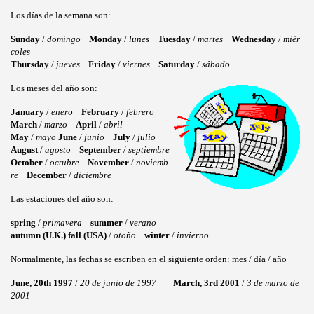
Los días de la semana son:
Sunday
/
domingo
Monday
/
lunes
Tuesday
/
martes
Wednesday
/
miér
coles
Thursday
/
jueves
Friday
/
viernes
Saturday
/
sábado
Los meses del año son:
January
/
enero
February
/
febrero
March
/
marzo
April
/
abril
May
/
mayo
June
/
junio
July
/
julio
August
/
agosto
September
/
septiembre
October
/
octubre
November
/
noviemb
re
December
/
diciembre
Las estaciones del año son:
spring
/
primavera
summer
/
verano
autumn (U.K.) fall (USA)
/
otoño
winter
/
invierno
Normalmente, las fechas se escriben en el siguiente orden: mes / día / año
June, 20th 1997
/
20 de junio de 1997
March, 3rd 2001
/
3 de marzo de
2001