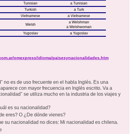
Tunisian
a Tunisian
Turkish
a Turk
Vietnamese
a Vietnamese
a Welshman
Welsh
a Welshwoman
Yugoslav
a Yugoslav
om.ar/omexpress/idioma/paisesynacionalidades.htm
" no es de uso frecuente en el habla Inglés.
Es una
y aparece con mayor frecuencia en Inglés escrito.
Va a
ionalidad" se utiliza mucho en la industria de los viajes y
uál es su nacionalidad?
de eres?
O ¿De dónde vienes?
ue su nacionalidad no dices: Mi nacionalidad es chilena.
e