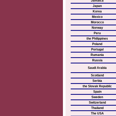
Jamaica
Japan
Korea
Mexico
Morocco
Norway
Peru
the Philippines
Poland
Portugal
Rumania
Russia
Saudi Arabia
Scotland
Serbia
the Slovak Republic
Spain
Sweden
Switzerland
Thailand
The USA