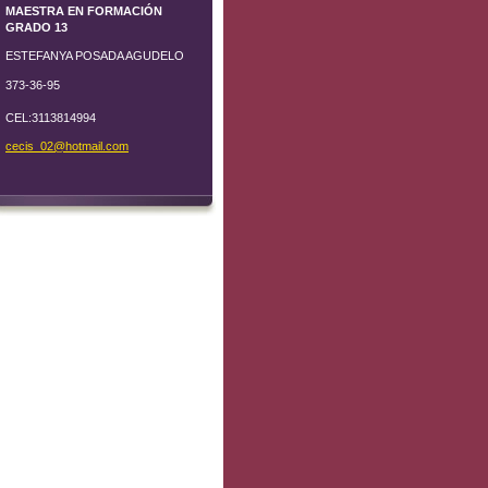
MAESTRA EN FORMACIÓN
GRADO 13
ESTEFANYA POSADA AGUDELO
373-36-95
CEL:3113814994
cecis_02
@hotmail
.com