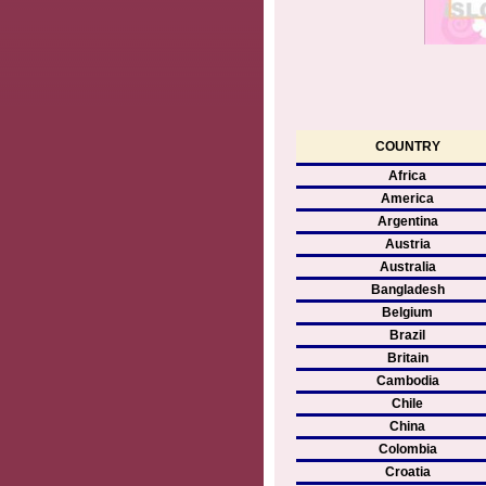
COUNTRY
Africa
America
Argentina
Austria
Australia
Bangladesh
Belgium
Brazil
Britain
Cambodia
Chile
China
Colombia
Croatia