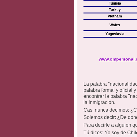
Tunisia
Turkey
Vietnam
Wales
Yugoslavia
www.ompersonal.c
La palabra "nacionalidad
palabra formal y oficial 
encontrar la palabra "nac
la inmigración.
Casi nunca decimos: ¿C
Solemos decir: ¿De dón
Para decirle a alguien q
Tú dices: Yo soy de Chil