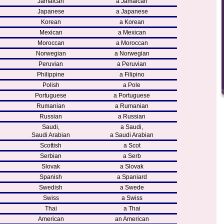
Jamaican
a Jamaican
Japanese
a Japanese
Korean
a Korean
Mexican
a Mexican
Moroccan
a Moroccan
Norwegian
a Norwegian
Peruvian
a Peruvian
Philippine
a Filipino
Polish
a Pole
Portuguese
a Portuguese
Rumanian
a Rumanian
Russian
a Russian
Saudi,
a Saudi,
Saudi Arabian
a Saudi Arabian
Scottish
a Scot
Serbian
a Serb
Slovak
a Slovak
Spanish
a Spaniard
Swedish
a Swede
Swiss
a Swiss
Thai
a Thai
American
an American