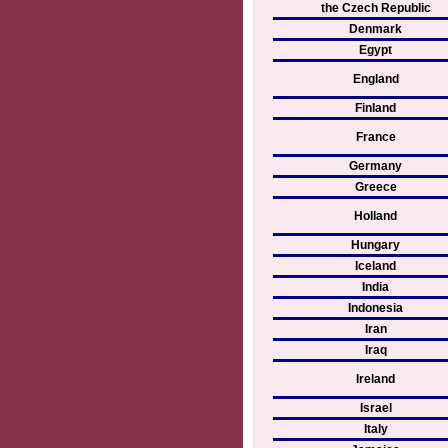
the Czech Republic
Denmark
Egypt
England
Finland
France
Germany
Greece
Holland
Hungary
Iceland
India
Indonesia
Iran
Iraq
Ireland
Israel
Italy