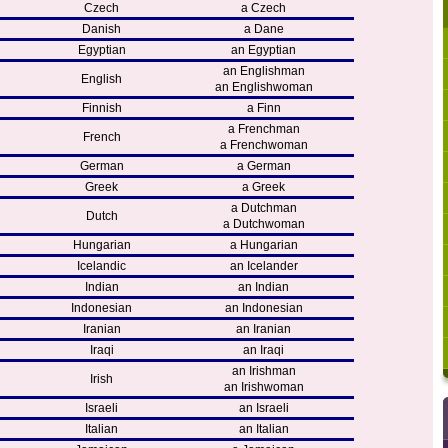
Czech
a Czech
Danish
a Dane
Egyptian
an Egyptian
an Englishman
English
an Englishwoman
Finnish
a Finn
a Frenchman
French
a Frenchwoman
German
a German
Greek
a Greek
a Dutchman
Dutch
a Dutchwoman
Hungarian
a Hungarian
Icelandic
an Icelander
Indian
an Indian
Indonesian
an Indonesian
Iranian
an Iranian
Iraqi
an Iraqi
an Irishman
Irish
an Irishwoman
Israeli
an Israeli
Italian
an Italian