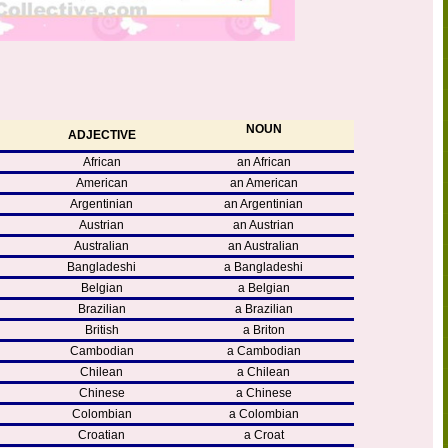
NOUN
ADJECTIVE
African
an African
American
an American
Argentinian
an Argentinian
Austrian
an Austrian
Australian
an Australian
Bangladeshi
a Bangladeshi
Belgian
a Belgian
Brazilian
a Brazilian
British
a Briton
Cambodian
a Cambodian
Chilean
a Chilean
Chinese
a Chinese
Colombian
a Colombian
Croatian
a Croat